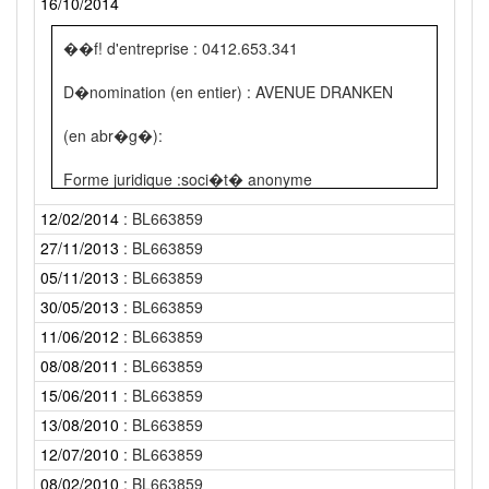
16/10/2014
��f! d'entreprise : 0412.653.341
D�nomination (en entier) : AVENUE DRANKEN
(en abr�g�):
Forme juridique :soci�t� anonyme
12/02/2014
: BL663859
Si�ge :Boulevard Industriel 21
27/11/2013
: BL663859
1070 Bruxelles (Anderlecht)
05/11/2013
: BL663859
30/05/2013
: BL663859
Ob et de l'acte : RECTIFICATION PUBLICATION dd.
24/02/2014 r�f�rence 0048826
11/06/2012
: BL663859
08/08/2011
: BL663859
it La publicatiOn ci-dessus mentionne le num�ro
15/06/2011
: BL663859
d'entreprise incorrect en haut,
13/08/2010
: BL663859
L'entreprise AVENUE DRANKEN est connue sous le
12/07/2010
: BL663859
num�ro 0412.653.341
08/02/2010
: BL663859