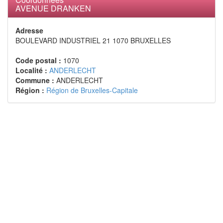
soci�t� pr�nomm�e Inbev Belgium,
AVENUE DRANKEN
- La soci�t� priv�e � droit n�erlandais
INTERBREW INTERNATIONAL", ayant son si�ge
Adresse
au Pays-Bas, 4811 1 CA Breda, Cerestraat 1.
BOULEVARD INDUSTRIEL 21 1070 BRUXELLES
Num�ro KVK 20054440.
Code postal :
1070
Titulaire de mille deux cent vingt-deux (1.222)
Localité :
ANDERLECHT
actions de la soci�t� pr�nomm�e Inbev Belgium.
Commune :
ANDERLECHT
Région :
Région de Bruxelles-Capitale
Tous les deux Ici repr�sent�e par monsieur Dries
Goyens, dont le cabinet est �tabli � 3001 Leuven
(Heverlee), Philipssite 5, aux termes d'une
procuration en date de neuf d�cembre deux mille
treize laquelle restera 1 annex�e au pr�sente
proc�s-verbal.
Les assembl�es g�n�rales extraordinaire ont
d�cid� � l'unanimit� ce qui suit:
a) Les assembl�es g�n�rales approuvent le
projet de fusion. Par cons�quent, ils d�cident que
la soci�t� AVENUE DRANKEN, dont la soci�t�