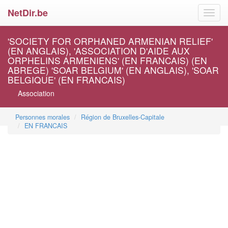
NetDir.be
Toggl
navig
'SOCIETY FOR ORPHANED ARMENIAN RELIEF'
(EN ANGLAIS), 'ASSOCIATION D'AIDE AUX
ORPHELINS ARMENIENS' (EN FRANCAIS) (EN
ABREGE) 'SOAR BELGIUM' (EN ANGLAIS), 'SOAR
BELGIQUE' (EN FRANCAIS)
Association
Personnes morales
Région de Bruxelles-Capitale
EN FRANCAIS