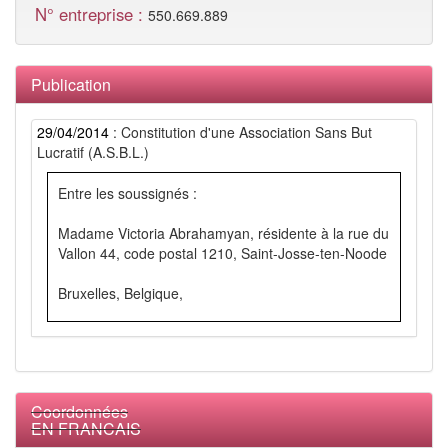
N° entreprise :
550.669.889
Publication
29/04/2014
: Constitution d'une Association Sans But
Lucratif (A.S.B.L.)
Entre les soussignés :
Madame Victoria Abrahamyan, résidente à la rue du
Vallon 44, code postal 1210, Saint-Josse-ten-Noode
Bruxelles, Belgique,
Monsieur Joachim Berney, résident à la rue du
Vallon 44, code postal 1210, Saint-Josse-ten Noode,
Bruxelles, Belgique,
Coordonnées
EN FRANCAIS
Madame Marine Ejuryan, résidente â la rue Franklin