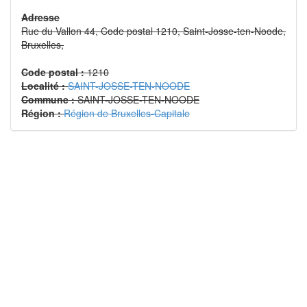
126A, code postal 1000, Bruxelles, Belgique,
Adresse
Rue du Vallon 44, Code postal 1210, Saint-Josse-ten-Noode,
Qui déclarent constituer entre eux une association
Bruxelles,
sans but lucratif (A.S.B.L.), ci-après dénommée «
L'ASSOCIATION » conformément à la loi belge du
Code postal :
vingt-sept juin mil neuf cent vingt et un sur les
1210
Localité :
associations sans but lucratif, les associations
SAINT-JOSSE-TEN-NOODE
Commune :
internationales sans but lucratif et les fondations,
SAINT-JOSSE-TEN-NOODE
Région :
modifiée par la ioi du deux mai deux mil deux ainsi
Région de Bruxelles-Capitale
que ses arrêtés d'exécution, ci-après dénommée «
LA LOI », il a été convenu ce qui
suit:
DECLARATIONS PREALABLES
A.CREATION-FONDATEURS
Seuls tes trois membres constituants ci-avant seront
considérés comme les fondateurs de l'association.
Ils
seront personnellement et solidairement