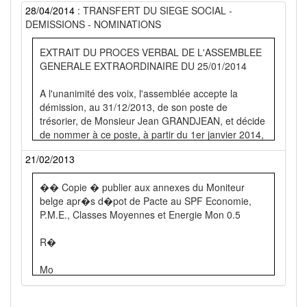
28/04/2014
: TRANSFERT DU SIEGE SOCIAL -
DEMISSIONS - NOMINATIONS
EXTRAIT DU PROCES VERBAL DE L'ASSEMBLEE
GENERALE EXTRAORDINAIRE DU 25/01/2014
A l'unanimité des voix, l'assemblée accepte la
démission, au 31/12/2013, de son poste de
trésorier, de Monsieur Jean GRANDJEAN, et décide
de nommer à ce poste, à partir du 1er janvier 2014,
Monsieur André VERPOORTEN, qui accepte.
21/02/2013
A l'unanimité des voix, l'assemblée décide de
�� Copie � publier aux annexes du Moniteur
transférer, à partir du 1er janvier 2014, le siège
belge apr�s d�pot de Pacte au SPF Economie,
social de
P.M.E., Classes Moyennes et Energie Mon 0.5
l'Union, à l'adresse suivante : rue de Pilzen, 15 à
R�
4020 JUPILLE-SUR-MEUSE (Liège).
Mo
A l'unanimité des voix, l'assemblée accepte la
démission de son poste de secrétaire, à la date du
b
31 décembre 2013, de Madame STRAZZANTI