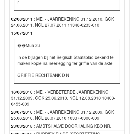
r
"fr
IIIIRIIR 111111 iu
02/08/2011
: ME. - JAARREKENING 31.12.2010, GGK
Ondernerningsnr : 0806.425.534
24.06.2011, NGL 27.07.2011 11348-0233-010
*12093962"
15/07/2011
Benaming
Neergrjr;,td ta griffie van da
��Mua 2.i
(voluit) : 2Takt Communicatie
Rechtbank van Kn~
In de bijlagen bij het Belgisch Staatsblad bekend te
(verkort)
o~ dLU~ Antwerpen ~
maken kopie na neerlegging ter griffie van de akte
Rechtsvorm Besloten vennootschap met beperkte
teg~riffier.
GRIFFIE RECHTBANK D N
aansprakelijkheid
Qndernemingsnr . 0806.425.534
O 5 JOLI 2011
Zetel Vennusstraat 28 2960 Brecht
16/08/2010
: ME. - VERBETERDE JAARREKENING
31.12.2009, GGK 25.06.2010, NGL 12.08.2010 10403-
Benaming
KOOPHANDEL TURNHOUT
(volledig adres)
0455-009
(vo(uut) 2TAKT COMMUNICATIE
De gl" IftfY�f,
28/07/2010
: ME. - JAARREKENING 31.12.2009, GGK
Onderwerp akte Verplaatsing maatschappelijke zetel
25.06.2010, NGL 26.07.2010 10337-0300-009
(eerkor;}
h i u 11 i CIV i
Bij besluit van de bijzondere algemene vergadering
23/03/2018
: AMBTSHALVE DOORHALING KBO NR.
van 29 september 2014 wordt de maatschappelijke
Rechtsvorm . BVBA