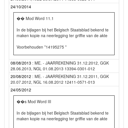
24/10/2014
�� Mod Word 11.1
In de bijlagen bij het Belgisch Staatsblad bekend te
maken kopie na neerlegging ter griffie van de akte
Voorbehouden *14195275 *
aan het
08/08/2013
: ME. - JAARREKENING 31.12.2012, GGK
28.06.2013, NGL 01.08.2013 13394-0301-012
Belgisch Staatsblai
20/08/2012
: ME. - JAARREKENING 31.12.2011, GGK
Rechtbank van koophandel
20.07.2012, NGL 16.08.2012 12411-0571-013
24/05/2012
--
��s Mod Word III
Antwerpen
In de bijlagen bij het Belgisch Staatsblad bekend te
1 5 OKT. 2014
maken kopie na neerlegging ter griffie van de akte
afdeling Antw,rrpn