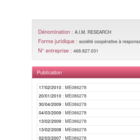
Dénomination :
A.I.M. RESEARCH
Forme juridique :
société coopérative à responsabi
N° entreprise :
468.827.031
Publication
17/02/2010
: ME086278
20/01/2010
: ME086278
30/04/2009
: ME086278
04/03/2009
: ME086278
13/02/2009
: ME086278
13/02/2008
: ME086278
02/03/2007
: ME086278