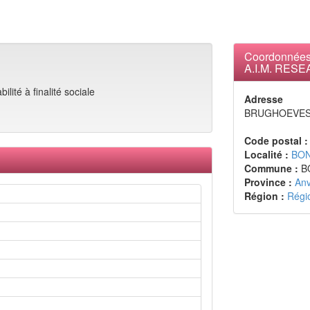
Coordonnée
A.I.M. RES
lité à finalité sociale
Adresse
BRUGHOEVEST
Code postal 
Localité :
BON
Commune :
B
Province :
Anv
Région :
Régi