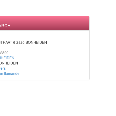
s
EARCH
RAAT 6 2820 BONHEIDEN
:
2820
HEIDEN
ONHEIDEN
ers
on flamande