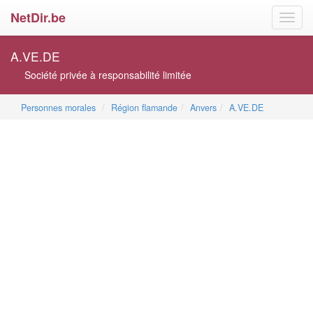
NetDir.be
Toggl
navig
A.VE.DE
Société privée à responsabilité limitée
Personnes morales
Région flamande
Anvers
A.VE.DE