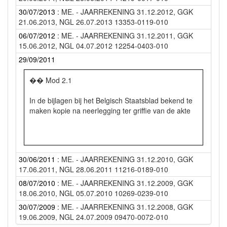
30/07/2013
: ME. - JAARREKENING 31.12.2012, GGK
21.06.2013, NGL 26.07.2013 13353-0119-010
06/07/2012
: ME. - JAARREKENING 31.12.2011, GGK
15.06.2012, NGL 04.07.2012 12254-0403-010
29/09/2011
�� Mod 2.1
In de bijlagen bij het Belgisch Staatsblad bekend te
maken kopie na neerlegging ter griffie van de akte
Op de laatste blz. van Luik B vermelden : Recto :
30/06/2011
: ME. - JAARREKENING 31.12.2010, GGK
Naam en hoedanigheid van de instrumenterende
17.06.2011, NGL 28.06.2011 11216-0189-010
notaris, hetzij van de perso(o)n(en) bevoegd de
rechtspersoon ten aanzien van derden te
08/07/2010
: ME. - JAARREKENING 31.12.2009, GGK
vertegenwoordigen
18.06.2010, NGL 05.07.2010 10269-0239-010
30/07/2009
: ME. - JAARREKENING 31.12.2008, GGK
Verso : Naam en handtekening
19.06.2009, NGL 24.07.2009 09470-0072-010