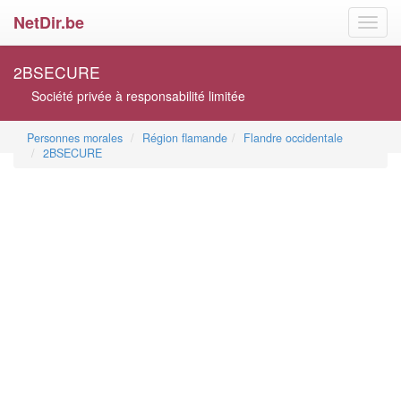
NetDir.be
Toggl
navig
2BSECURE
Société privée à responsabilité limitée
Personnes morales
Région flamande
Flandre occidentale
2BSECURE