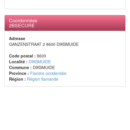
" 11147190*
1
Coordonnées
2BSECURE
V, be hi
aai
Adresse
GANZENSTRAAT 2 8600 DIKSMUIDE
Bel Staa"
Code postal :
8600
MONDIIR~�RTI�NLG~
Localité :
DIKSMUIDE
Commune :
DIKSMUIDE
2119- 2G1
Province :
Flandre occidentale
Région :
Région flamande
BELGISCH STAATSBLAD
BESTUUR.
Ondernemingsnr : 0892.864.214
Benaming