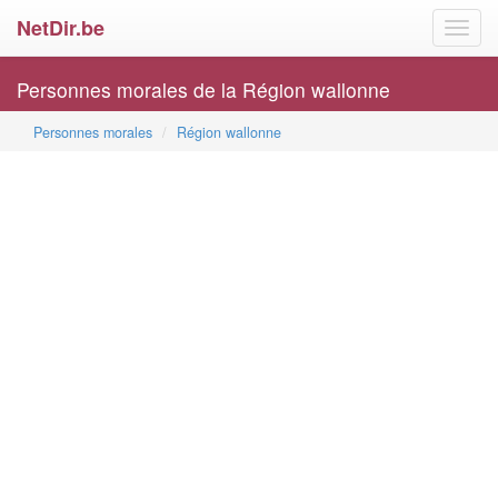
NetDir.be
Toggl
navig
Personnes morales de la Région wallonne
Personnes morales
Région wallonne