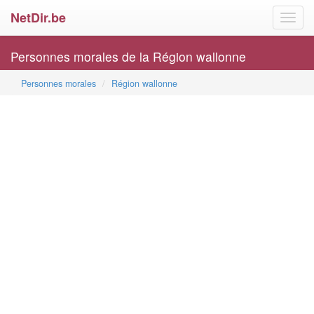
NetDir.be
Toggl
navig
Personnes morales de la Région wallonne
Personnes morales
Région wallonne