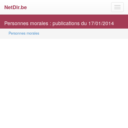
NetDir.be
Toggl
navig
Personnes morales : publications du 17/01/2014
Personnes morales