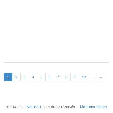
1
2
3
4
5
6
7
8
9
10
›
»
©2014-2026
Net 1901
, tous droits réservés -
Mentions légales
08/08/2026 04:08:14