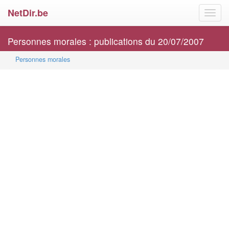
NetDir.be
Toggl
navig
Personnes morales : publications du 20/07/2007
Personnes morales