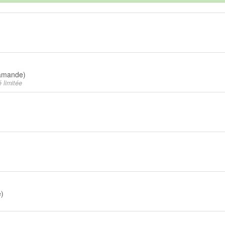
lamande)
 limitée
)