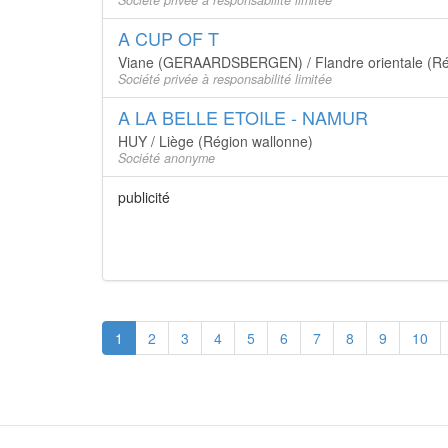
Société privée à responsabilité limitée
A CUP OF T
Viane (GERAARDSBERGEN) / Flandre orientale (Ré
Société privée à responsabilité limitée
A LA BELLE ETOILE - NAMUR
HUY / Liège (Région wallonne)
Société anonyme
publicité
1
2
3
4
5
6
7
8
9
10