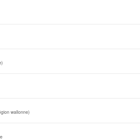
e)
gion wallonne)
le