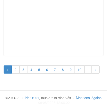
1
2
3
4
5
6
7
8
9
10
›
»
©2014-2026
Net 1901
, tous droits réservés -
Mentions légales
09/08/2026 12:08:00