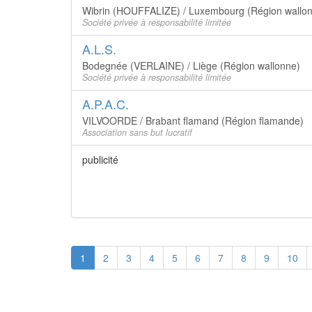
Wibrin (HOUFFALIZE) / Luxembourg (Région wallo
Société privée à responsabilité limitée
A.L.S.
Bodegnée (VERLAINE) / Liège (Région wallonne)
Société privée à responsabilité limitée
A.P.A.C.
VILVOORDE / Brabant flamand (Région flamande)
Association sans but lucratif
publicité
1
2
3
4
5
6
7
8
9
10